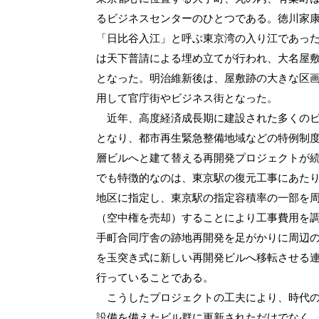
るビジネスセンターのひとつである。徳川家
「日比谷入江」と呼ぶ東京湾の入り江であっ
は天下普請による埋め立てが行われ、大名屋
となった。明治維新後は、屋敷跡の大きな区
用して官庁街やビジネス街となった。
近年、高度経済成長期に建設された多くのビ
となり、都市再生緊急整備地域などの特例制
層ビルへと建て替える再開発プロジェクトが
でも特徴的なのは、東京駅の復元工事にあた
地区に指定し、東京駅の指定容積率の一部を
（空中権を売却）することにより工事費用を
手町合同庁舎の跡地再開発を足がかりに周辺
を玉突き式に新しい再開発ビルへ移転させる
行っていることである。
こうしたプロジェクトの工夫により、時代の
設備を備えたビル群に更新されただけでなく