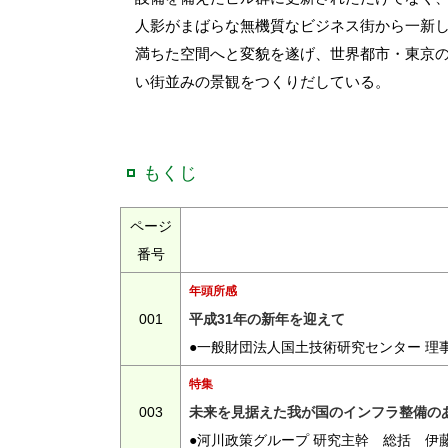
人影がまばらな無機質なビジネス街から一新
満ちた空間へと変貌を遂げ、世界都市・東京
い街並みの景観をつくりだしている。
もくじ
ページ
番号
年頭所感
001
平成31年の新年を迎えて
●一般財団法人国土技術研究センター 理
特集
003
未来を見据えた我が国のインフラ整備の
●河川政策グループ 研究主幹 総括 伊藤