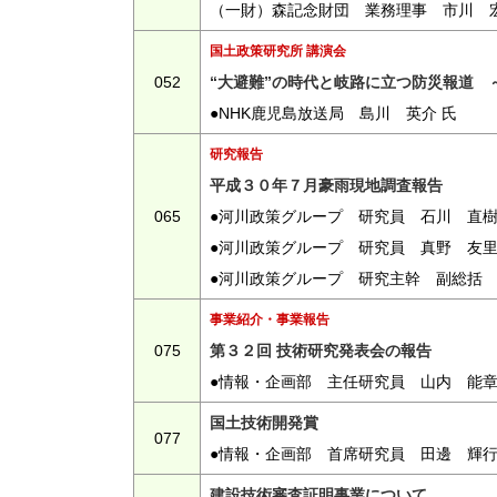
（一財）森記念財団 業務理事 市川 宏
国土政策研究所 講演会
052
“大避難”の時代と岐路に立つ防災報道 
●NHK鹿児島放送局 島川 英介 氏
研究報告
平成３０年７月豪雨現地調査報告
065
●河川政策グループ 研究員 石川 直
●河川政策グループ 研究員 真野 友
●河川政策グループ 研究主幹 副総括
事業紹介・事業報告
075
第３２回 技術研究発表会の報告
●情報・企画部 主任研究員 山内 能
国土技術開発賞
077
●情報・企画部 首席研究員 田邊 輝
建設技術審査証明事業について