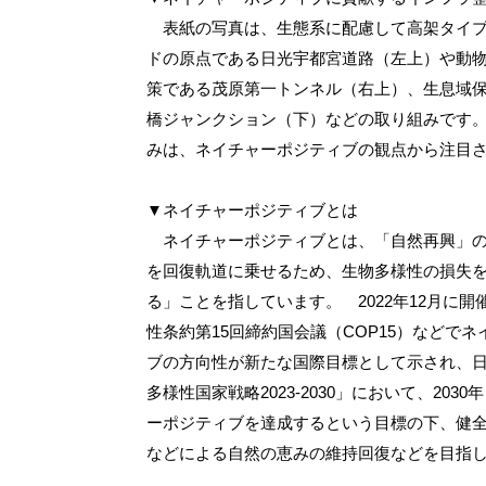
表紙の写真は、生態系に配慮して高架タイプ
ドの原点である日光宇都宮道路（左上）や動
策である茂原第一トンネル（右上）、生息域
橋ジャンクション（下）などの取り組みです
みは、ネイチャーポジティブの観点から注目
▼ネイチャーポジティブとは
ネイチャーポジティブとは、「自然再興」の
を回復軌道に乗せるため、生物多様性の損失
る」ことを指しています。 2022年12月に
性条約第15回締約国会議（COP15）などで
ブの方向性が新たな国際目標として示され、
多様性国家戦略2023-2030」において、203
ーポジティブを達成するという目標の下、健
などによる自然の恵みの維持回復などを目指