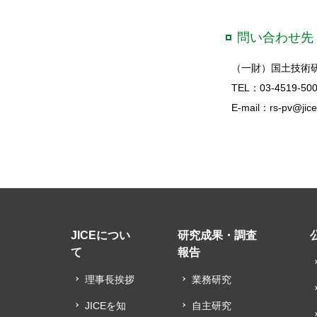
問い合わせ先
（一財）国土技術
TEL：03-4519-50
E-mail：rs-pv@jice.
JICEについ
研究成果・調査
て
報告
理事長挨拶
業務研究
JICEを知
自主研究