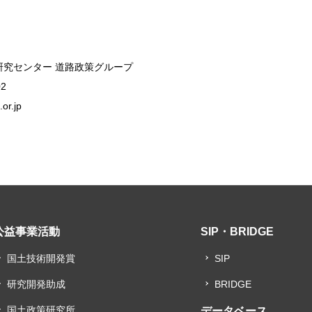
研究センター 道路政策グループ
02
or.jp
公益事業活動
SIP・BRIDGE
国土技術開発賞
SIP
研究開発助成
BRIDGE
国土政策研究所
データベース