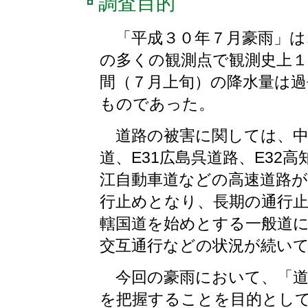
調査目的
「平成３０年７月豪雨」は
の多くの観測点で観測史上
間（７月上旬）の降水量は
ものであった。
道路の被害に関しては、中
道、E31広島呉道路、E32高
江自動車道などの高速道路が
行止めとなり、長期の通行
轄国道を始めとする一般道
交互通行などの状況が続い
今回の豪雨において、「道
を把握することを目的として