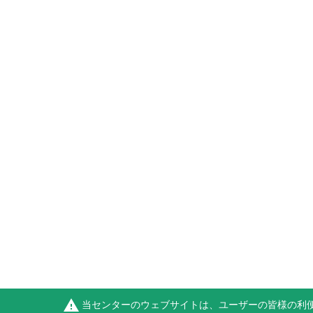
warning
当センターのウェブサイトは、ユーザーの皆様の利