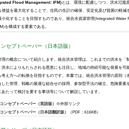
ted Flood Management: IFM)
とは、環境に配慮しつつ、洪水氾濫
る便益を最大化することで、住民の生計の確保、安定化及び貧困の軽減
することを目指すものであり、統合水資源管理(Integrated Water Res
 IWRM)を構成する要素である。
コンセプトペーパー（日本語版）
管理の概念について紹介します。統合洪水管理は、これまでの洪水を「
、洪水によりもたらされる恩恵にも注目し、地域の持続可能な発展を可
る考え方への転換を目指すものです。本書では、統合洪水管理の原則（
合した管理、戦略の最適な組合せの採用、参加型手法の確立、危険要素
にあたって検討を要する事項等について解説しています。
コンセプトペーパー（英語版）
※外部リンク
コンセプトペーパー（日本語翻訳版）
（PDF：616KB）