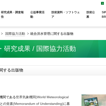
研究成果・調査報
公益事業活
技術資料・ソフトウェ
技術公
SI
告
動
ア
募
BR
国際協力活動
統合洪水管理に関する出版物
・研究成果 / 国際協力活動
関する出版物
門機関である
世界気象機関(World Meteorological
との
覚書(Memorandum of Understanding)
に基