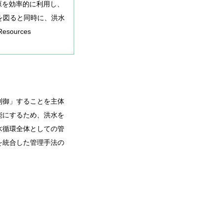
原を効率的に利用し、
を図ると同時に、洪水
ources
制御」することを主体
能にするため、洪水を
水循環全体としての管
を統合した管理手法の