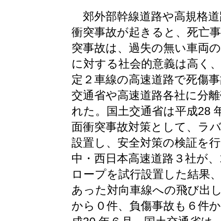
郊外部幹線道路や高規格道
衝突事故が起きると、死亡
突事故は、過失の無い車両
に対する社会的意義は高く、平
定２車線の高速道路で死傷
交通省や高速道路各社に分離
れた。国土交通省は平成28 
面衝突事故対策として、ラ
設置し、安全対策の検証を行
中・西日本高速道路３社が、1
ロープを試行設置した結果、平
あった対向車線への飛び出
から０件、負傷事故も６件