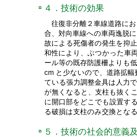
４．技術の効果
往復非分離２車線道路にお
合、対向車線への車両逸脱
故による死傷者の発生を抑
和性により、ぶつかった車
ール等の既存防護柵よりも低
cm と少ないので、道路拡幅
ている張力調整金具は人力
が無くなると、支柱も抜く
に開口部をどこでも設置す
る破損は支柱のみ交換とな
５．技術の社会的意義