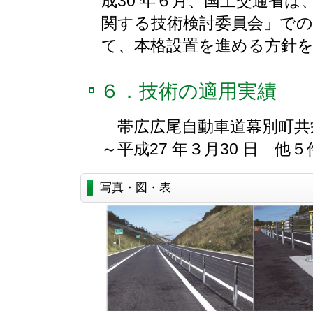
成30 年６月、国土交通省
関する技術検討委員会」で
て、本格設置を進める方針
６．技術の適用実績
帯広広尾自動車道幕別町共栄
～平成27 年３月30 日 他５
写真・図・表