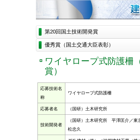
第20回国土技術開発賞
優秀賞（国土交通大臣表彰）
ワイヤロープ式防護柵（
賞）
応募技術名
ワイヤロープ式防護柵
称
応募者名
（国研）土木研究所
（国研）土木研究所 平澤匡介／東
技術開発者
松忠久