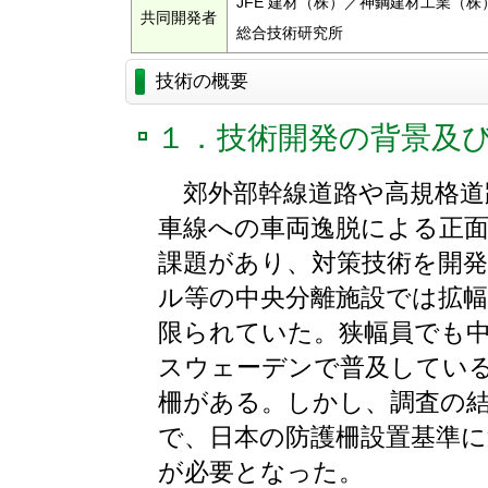
JFE 建材（株）／神鋼建材工業（
共同開発者
総合技術研究所
技術の概要
１．技術開発の背景及
郊外部幹線道路や高規格道
車線への車両逸脱による正
課題があり、対策技術を開
ル等の中央分離施設では拡
限られていた。狭幅員でも
スウェーデンで普及してい
柵がある。しかし、調査の
で、日本の防護柵設置基準
が必要となった。