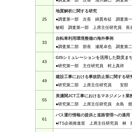
●調査第一部 次長 湧川勝己 調査第
地質解析に関する研究
25
●調査第一部 次長 綿貫布征 調査第
敏昭 調査第一部 上席主任研究員 長
自転車利用環境整備の海外事例
33
●調査第二部 部長 瀬尾卓也 調査第
GISシミュレーションを活用した防災ま
43
●研究第一部 主任研究員 村上真祥
建設工事における事故防止策に関する研
49
●研究第二部 上席主任研究員 安部
美濃関JCT工事におけるマネジメント業
55
●研究第二部 上席主任研究員 永島 
バス運行情報の提供と道路管理への適用
61
●ITS企画推進室 上席主任研究員 林 