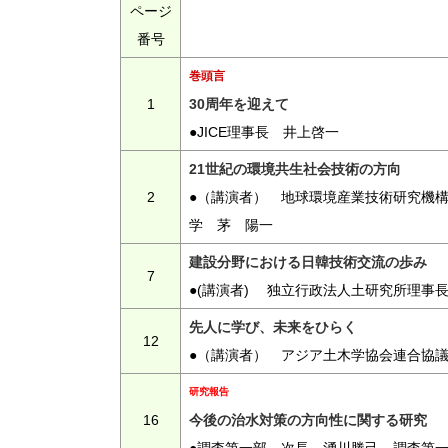
ページ
番号
巻頭言
1
30周年を迎えて
●JICE理事長 井上啓一
21世紀の環境共生社会技術の方向
2
●（講演者） 地球環境産業技術研究機
学 茅 陽一
建設分野における日韓技術交流の歩み
7
●(講演者) 独立行政法人土研究所理事
先人に学び、未来をひらく
12
●（講演者） アジア土木学協会連合協議会
研究報告
16
今後の治水対策の方向性に関する研究