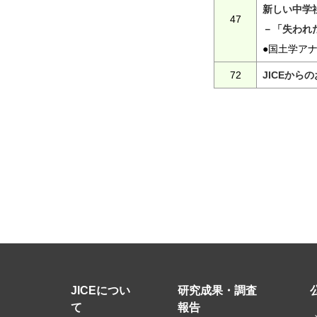
新しい中学
47
－「失われ
●国土学ア
72
JICEから
JICEについ
研究成果・調査
て
報告