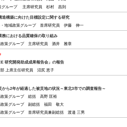
策グループ 主席研究員 杉村 昌則
構造構築に向けた目標設定に関する研究
宅・地域政策グループ 首席研究員 伊藤 伸一
業務における品質確保の取り組み
達政策グループ 主席研究員 酒井 雅章
告
ICE 研究開発助成成果報告会」の報告
部 上席主任研究員 沼尻 恵子
災から2年が経過した被災地の状況～東北3市での調査報告～
達政策グループ 総括 高野 匡裕
達政策グループ 副総括 福田 敬大
達政策グループ 首席研究員兼副総括 渡邉 三男