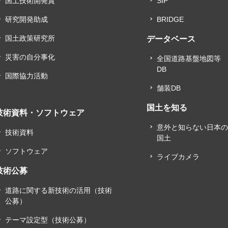
国土技術開発賞
SIP
研究開発助成
BRIDGE
国土政策研究所
データベース
災害の自分事化
全国道路基盤地図等
DB
国際協力活動
舗装DB
国土を知る
技術資料・ソフトウェア
意外と知らない日本
技術資料
国土
ソフトウェア
ライブカメラ
技術公募
道路に関する新技術の活用（技術
公募）
テーマ設定型（技術公募）