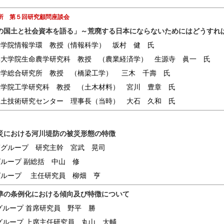
所 第５回研究顧問座談会
の国土と社会資本を語る」～荒廃する日本にならないためにはどうすれ
大学院情報学環 教授（情報科学） 坂村 健 氏
学大学院生命農学研究科 教授 （農業経済学） 生源寺 眞一 氏
大学総合研究所 教授 （橋梁工学） 三木 千壽 氏
大学院工学研究科 教授 （土木材料） 宮川 豊章 氏
国土技術研究センター 理事長（当時） 大石 久和 氏
災における河川堤防の被災形態の特徴
策グループ 研究主幹 宮武 晃司
グループ 副総括 中山 修
グループ 主任研究員 柳畑 亨
準の条例化における傾向及び特徴について
グループ 首席研究員 野平 勝
グループ 上席主任研究員 丸山 大輔