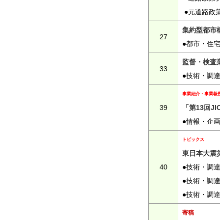
●元道路政
集約型都市
27
●都市・住
監督・検査
33
●技術・調
事業紹介・事業報
39
「第13回J
●情報・企画
トピックス
東日本大震
40
●技術・調
●技術・調
●技術・調
寄稿