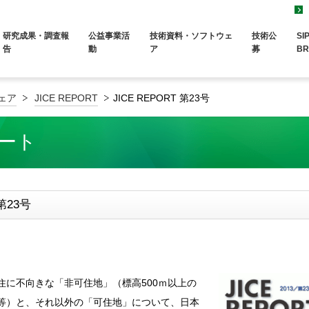
研究成果・調査報
公益事業活
技術資料・ソフトウェ
技術公
SI
告
動
ア
募
BR
ェア
JICE REPORT
JICE REPORT 第23号
ポート
 第23号
住に不向きな「非可住地」（標高500ｍ以上の
等）と、それ以外の「可住地」について、日本