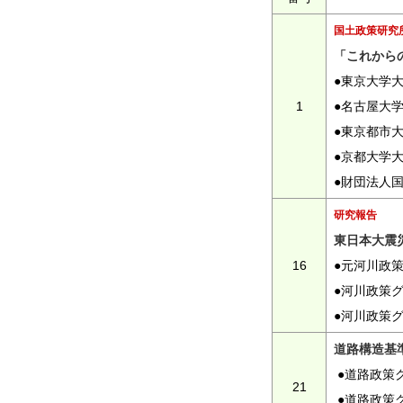
国土政策研究
「これから
●東京大学
1
●名古屋大
●東京都市
●京都大学
●財団法人
研究報告
東日本大震
16
●元河川政
●河川政策
●河川政策
道路構造基
●道路政策
21
●道路政策