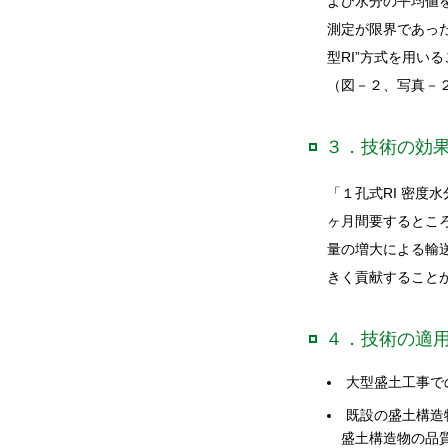
よび水分の平均値を
測定が限界であった
型RI”方式を用い
（図－２、写真－
３．技術の効
「１孔式RI 密度
ヶ月間要するとこ
量の増大による輸
きく貢献すること
４．技術の適
大型盛土工事で
既設の盛土構造
盛土構造物の品