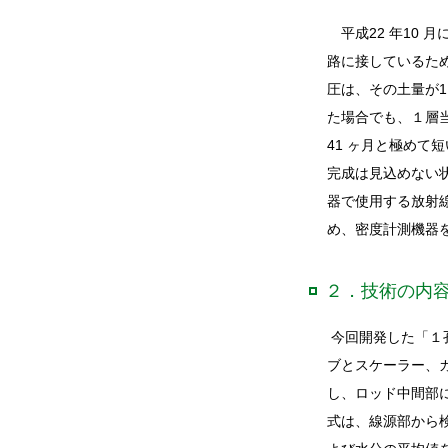
平成22 年10 
路に接しているた
圧は、その土量が1
た場合でも、１層当
41 ヶ月と極め
完成は見込めない
器で使用する放射
め、密度計測機器
２．技術の内
今回開発した「１孔
ブとスケーラー、
し、ロッド中間部に
式は、線源部から