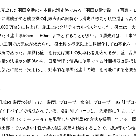
月に完成した羽田空港の４本目の滑走路である「羽田Ｄ滑走路」（写真－
めに運航船舶と航空機の制限表面の関係から滑走路標高が現空港より高
,000 万m3 におよび、施工上のクリティカルパスとなった。盛土は、
たり盛土厚50cm ～ 60cm までとすることが多い。Ｄ滑走路は、工
て短い工期での完成が求められ、盛土厚を従来以上に厚層化して効率化を
状況であった。厚層化盛土を行えば施工の効率化を見込めるが、盛土品
線量の法規制の関係から、日常管理で簡易に使用できる計測機器は選択
を新たに開発・実用化し、効率的な厚層化盛土の施工を可能にする必要
容
式RI 密度水分計」は、密度計プローブ、水分計プローブ、BG 計プ
ガイドパイプで構成されている。各計測プローブは、先端部にRI および
検出部（シンチレータ）を配置した“散乱型RI”方式を採用している（図－
検出部までのγ線や中性子線の散乱状況を検出することで、線源部から検