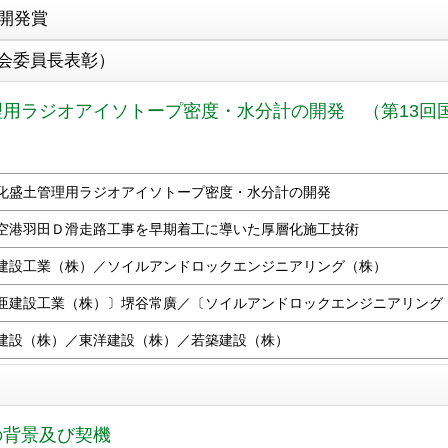
術開発賞
会委員長表彰）
理用ラジオアイソトープ密度・水分計の開発 （第13回
化盛土管理用ラジオアイソトープ密度・水分計の開発
空港羽田Ｄ滑走路工事を早期着工に導いた厚層化施工技術
建設工業（株）／ソイルアンドロックエンジニアリング（株）
亜建設工業（株）〕堺谷常廣／〔ソイルアンドロックエンジニアリング
建設（株）／東洋建設（株）／若築建設（株）
の背景及び契機