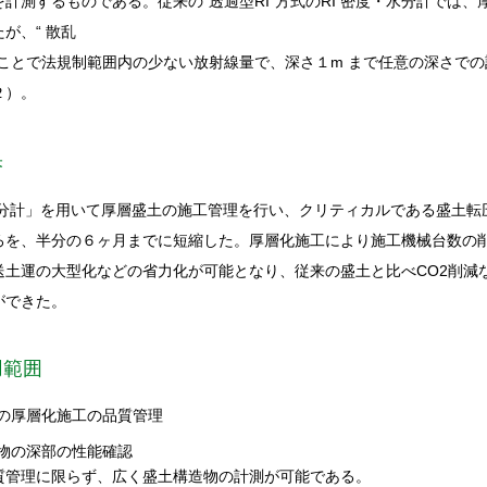
計測するものである。従来の“透過型RI”方式のRI 密度・水分計では、厚
が、“ 散乱
ることで法規制範囲内の少ない放射線量で、深さ１m まで任意の深さで
２）。
果
水分計」を用いて厚層盛土の施工管理を行い、クリティカルである盛土転
ろを、半分の６ヶ月までに短縮した。厚層化施工により施工機械台数の
送土運の大型化などの省力化が可能となり、従来の盛土と比べCO2削減
ができた。
用範囲
の厚層化施工の品質管理
物の深部の性能確認
質管理に限らず、広く盛土構造物の計測が可能である。