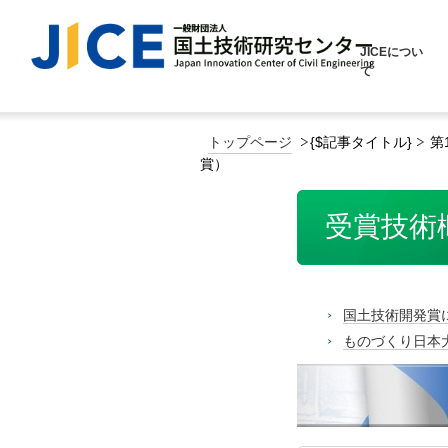
JICEについ
て
トップページ
{$記事タイトル}
第
賞）
受賞技術
国土技術開発賞
ものづくり日本