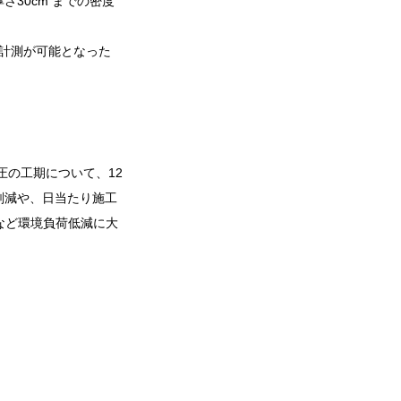
さ30cm までの密度
の計測が可能となった
圧の工期について、12
削減や、日当たり施工
など環境負荷低減に大