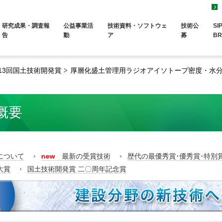
研究成果・調査報
公益事業活
技術資料・ソフトウェ
技術公
SI
告
動
ア
募
BR
13回国土技術開発賞
厚層化盛土管理用ラジオアイソトープ密度・水分
概要
について
new
最新の受賞技術
歴代の最優秀賞･優秀賞･特別
大賞
国土技術開発賞 二〇周年記念賞