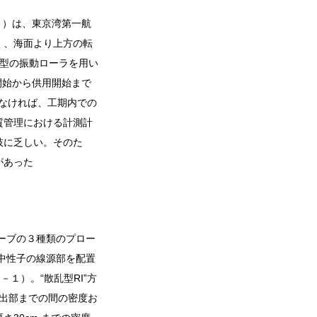
１）は、東京湾第一航
く、海面より上方の転
大型の振動ローラを用い
事開始から供用開始まで
しなければ、工期内での
質管理における計測計
肢に乏しい。そのた
があった
ローブの３種類のプロー
中性子の線源部を配置
１）。“散乱型RI”方
出部までの間の密度お