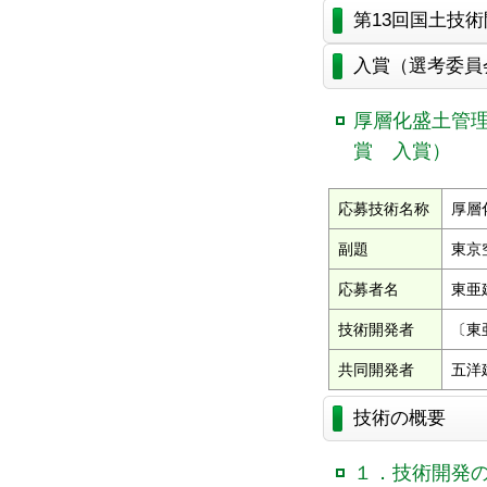
第13回国土技
入賞（選考委員
厚層化盛土管
賞 入賞）
応募技術名称
厚層
副題
東京
応募者名
東亜
技術開発者
〔東
共同開発者
五洋
技術の概要
１．技術開発