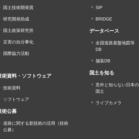
国土技術開発賞
SIP
研究開発助成
BRIDGE
国土政策研究所
データベース
災害の自分事化
全国道路基盤地図等
DB
国際協力活動
舗装DB
国土を知る
技術資料・ソフトウェア
意外と知らない日本
技術資料
国土
ソフトウェア
ライブカメラ
技術公募
道路に関する新技術の活用（技術
公募）