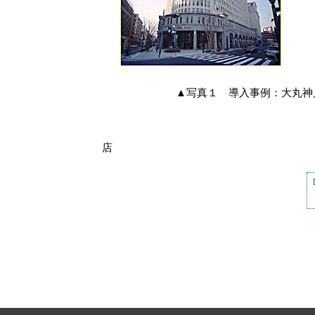
▲写真１ 導入事例：大丸神戸
制御盤内への
店