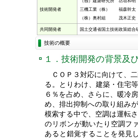
（独）建築研究所 坊垣和明
技術開発者
三機工業（株） 福森幹太
（株）奥村組 茂木正史
共同開発者
国土交通省国土技術政策総合
技術の概要
１．技術開発の背景及
ＣＯＰ３対応に向けて、二
る。とりわけ、建築・住宅
６％を占め、さらに、暖冷
め、排出抑制への取り組み
模索する中で、空調は運転
のリボンが動いたり空調フ
あると錯覚することを発見